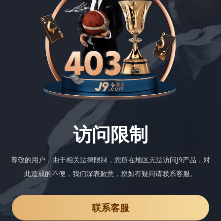
访问限制
尊敬的用户，由于相关法律限制，您所在地区无法访问J9产品，对
此造成的不便，我们深表歉意，您如有疑问请联系客服。
联系客服