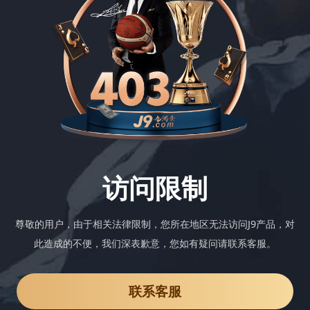
访问限制
尊敬的用户，由于相关法律限制，您所在地区无法访问J9产品，对
此造成的不便，我们深表歉意，您如有疑问请联系客服。
联系客服